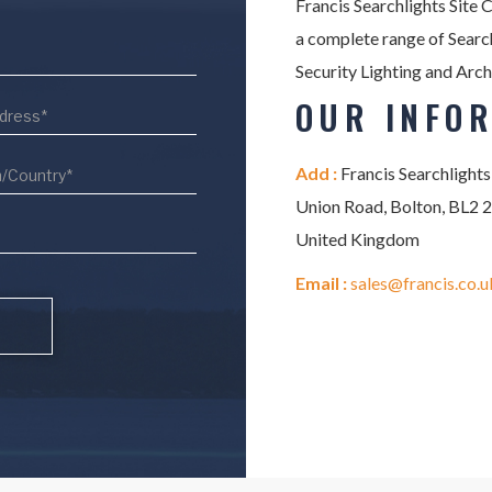
Francis Searchlights Site 
a complete range of Search
Security Lighting and Arch
OUR INFO
Add :
Francis Searchlights
Union Road, Bolton, BL2 
United Kingdom
Email :
sales@francis.co.u