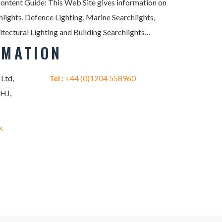
Content Guide: This Web Site gives information on
lights, Defence Lighting, Marine Searchlights,
itectural Lighting and Building Searchlights…
RMATION
 Ltd,
Tel :
+44 (0)1204 558960
2HJ,
k