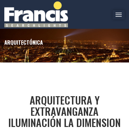
T
o
g
g
l
ARQUITECTÓNICA
e
n
a
v
i
g
a
t
ARQUITECTURA Y
i
o
EXTRAVANGANZA
n
ILUMINACIÓN LA DIMENSION